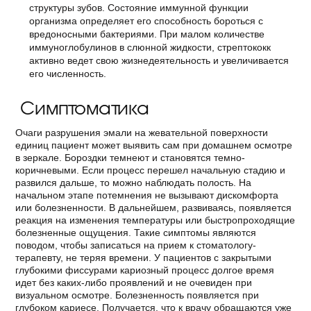
структуры зубов. Состояние иммунной функции
организма определяет его способность бороться с
вредоносными бактериями. При малом количестве
иммуноглобулинов в слюнной жидкости, стрептококк
активно ведет свою жизнедеятельность и увеличивается
его численность.
Симптоматика
Очаги разрушения эмали на жевательной поверхности
единиц пациент может выявить сам при домашнем осмотре
в зеркале. Бороздки темнеют и становятся темно-
коричневыми. Если процесс перешел начальную стадию и
развился дальше, то можно наблюдать полость. На
начальном этапе потемнения не вызывают дискомфорта
или болезненности. В дальнейшем, развиваясь, появляется
реакция на изменения температуры или быстропроходящие
болезненные ощущения. Такие симптомы являются
поводом, чтобы записаться на прием к стоматологу-
терапевту, не теряя времени. У пациентов с закрытыми
глубокими фиссурами кариозный процесс долгое время
идет без каких-либо проявлений и не очевиден при
визуальном осмотре. Болезненность появляется при
глубоком кариесе. Получается, что к врачу обращаются уже