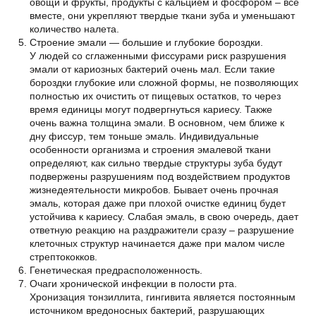
овощи и фрукты, продукты с кальцием и фосфором – все
вместе, они укрепляют твердые ткани зуба и уменьшают
количество налета.
Строение эмали — большие и глубокие бороздки.
У людей со сглаженными фиссурами риск разрушения
эмали от кариозных бактерий очень мал. Если такие
бороздки глубокие или сложной формы, не позволяющих
полностью их очистить от пищевых остатков, то через
время единицы могут подвергнуться кариесу. Также
очень важна толщина эмали. В основном, чем ближе к
дну фиссур, тем тоньше эмаль. Индивидуальные
особенности организма и строения эмалевой ткани
определяют, как сильно твердые структуры зуба будут
подвержены разрушениям под воздействием продуктов
жизнедеятельности микробов. Бывает очень прочная
эмаль, которая даже при плохой очистке единиц будет
устойчива к кариесу. Слабая эмаль, в свою очередь, дает
ответную реакцию на раздражители сразу – разрушение
клеточных структур начинается даже при малом числе
стрептококков.
Генетическая предрасположенность.
Очаги хронической инфекции в полости рта.
Хронизация тонзиллита, гингивита является постоянным
источником вредоносных бактерий, разрушающих