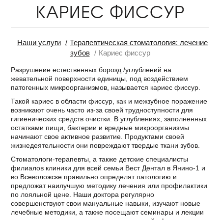
КАРИЕС ФИССУР
Наши услуги
Терапевтическая стоматология: лечение
зубов
Кариес фиссур
Разрушение естественных борозд /углублений на
жевательной поверхности единицы, под воздействием
патогенных микроорганизмов, называется кариес фиссур.
Такой кариес в области фиссур, как и межзубное поражение
возникают очень часто из-за своей трудноступности для
гигиенических средств очистки. В углублениях, заполненных
остатками пищи, бактерии и вредные микроорганизмы
начинают свое активное развитие. Продуктами своей
жизнедеятельности они повреждают твердые ткани зубов.
Стоматологи-терапевты, а также детские специалисты
филиалов клиники для всей семьи Вест Дентал в Янино-1 и
во Всеволожске правильно определят патологию и
предложат наилучшую методику лечения или профилактики
по лояльной цене. Наши доктора регулярно
совершенствуют свои мануальные навыки, изучают новые
лечебные методики, а также посещают семинары и лекции