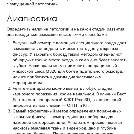
с запущенной патологией.
Диагностика
Определить наличие патологии и на какой стадии развития
она находиться возможно несколькими способами:
Визуальный осмотр с помощью специального зонда дает
возможность определить и осмотреть дно у открытых
фиссур. У закрытых борозд таким методом специалист
обнаружит только место входа, а само дно будет залегать
глубже. Наши врачи могут применить операционный
микроскоп Leica М320 для более тщательного осмотра,
или же прибегнуть к другим диагностическим
мероприятиям.
Рентген-аппаратом можно выявить любую стадию
кариозного поражения, кроме начальной. В клиники Вест
Дентал есть панорамный КЛКТ Pax-i3D, выполняющий
информативные снимки — ОПТГ и КТ.
Самый эффективный метод определения пораженных
закрытых фиссур – осмотр единицы прибором для
лазерной флюоресценции. Аппаратом просвечивается
насквозь эмалевая ткань и виден ход, дно и глубина
залегания борозды. Перед проведением процедуры,