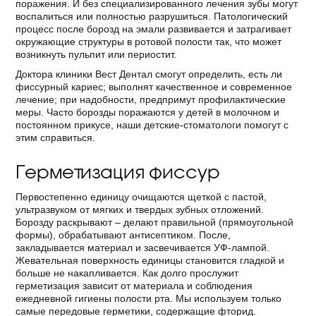
поражения. И без специализированного лечения зубы могут
воспалиться или полностью разрушиться. Патологический
процесс после борозд на эмали развивается и затрагивает
окружающие структуры в ротовой полости так, что может
возникнуть пульпит или периостит.
Доктора клиники Вест Дентал смогут определить, есть ли
фиссурный кариес; выполнят качественное и современное
лечение; при надобности, предпримут профилактические
меры. Часто борозды поражаются у детей в молочном и
постоянном прикусе, наши детские-стоматологи помогут с
этим справиться.
Герметизация фиссур
Первостепенно единицу очищаются щеткой с пастой,
ультразвуком от мягких и твердых зубных отложений.
Борозду раскрывают – делают правильной (прямоугольной
формы), обрабатывают антисептиком. После,
закладывается материал и засвечивается УФ-лампой.
Жевательная поверхность единицы становится гладкой и
больше не накапливается. Как долго прослужит
герметизация зависит от материала и соблюдения
ежедневной гигиены полости рта. Мы используем только
самые передовые герметики, содержащие фторид.