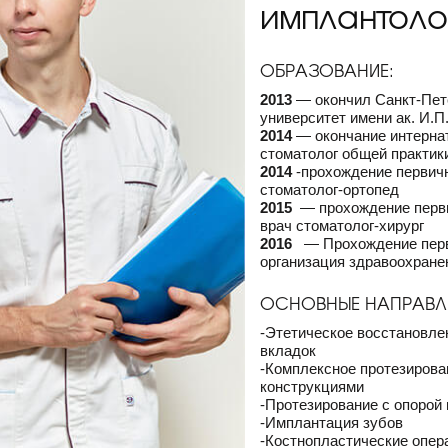
имплантоло
ОБРАЗОВАНИЕ:
2013
— окончил Санкт-Пет
университет имени ак. И.П
2014
— окончание интерна
стоматолог общей практик
2014
-прохождение первичн
стоматолог-ортопед
2015
— прохождение перви
врач стоматолог-хирург
2016
— Прохождение перви
организация здравоохране
ОСНОВНЫЕ НАПРАВЛ
-Этетическое восстановле
вкладок
-Комплексное протезиров
конструкциями
-Протезирование с опорой
-Имплантация зубов
-Костнопластические опер