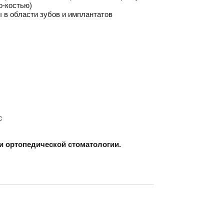
о-костью)
 в области зубов и имплантатов
с
и ортопедической стоматологии.