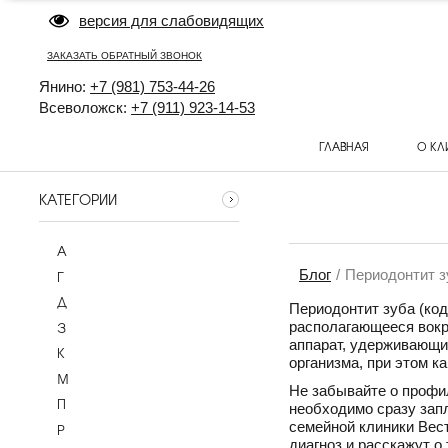
версия для слабовидящих
ЗАКАЗАТЬ ОБРАТНЫЙ ЗВОНОК
Янино:
+7 (981) 753-44-26
Всеволожск:
+7 (911) 923-14-53
ГЛАВНАЯ
О КЛ
КАТЕГОРИИ
А
Блог
Периодонтит з
Г
Д
Периодонтит зуба (ко
З
располагающееся вокр
аппарат, удерживающи
К
организма, при этом к
М
Не забывайте о профил
П
необходимо сразу зап
семейной клиники Вест
Р
диагноз и расскажут о