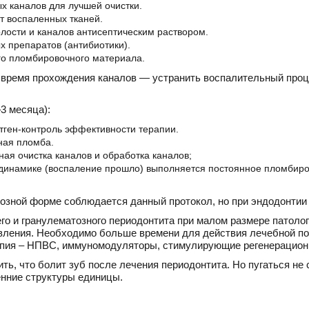
х каналов для лучшей очистки.
т воспаленных тканей.
лости и каналов антисептическим раствором.
 препаратов (антибиотики).
го пломбировочного материала.
 время прохождения каналов — устранить воспалительный проце
–3 месяца):
тген-контроль эффективности терапии.
ная пломба.
ая очистка каналов и обработка каналов;
динамике (воспаление прошло) выполняется постоянное пломбиро
озной форме соблюдается данный протокол, но при эндодонтии
го и гранулематозного периодонтита при малом размере патоло
вления. Необходимо больше времени для действия лечебной под
пия – НПВС, иммуномодуляторы, стимулирующие регенерацион
ть, что болит зуб после лечения периодонтита. Но пугаться не с
нние структуры единицы.