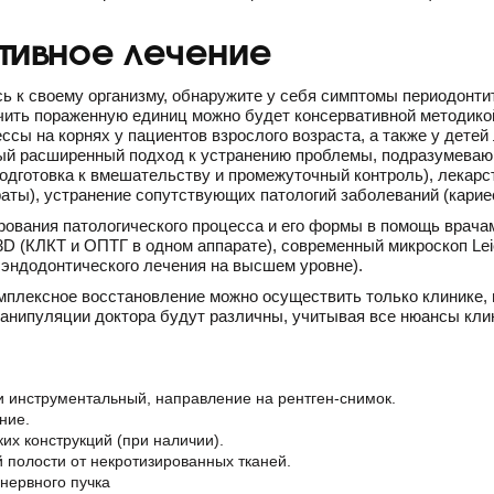
тивное лечение
ь к своему организму, обнаружите у себя симптомы периодонти
ечить пораженную единиц можно будет консервативной методико
сы на корнях у пациентов взрослого возраста, а также у дете
ый расширенный подход к устранению проблемы, подразумева
подготовка к вмешательству и промежуточный контроль), лекар
ты), устранение сопутствующих патологий заболеваний (кариес
рования патологического процесса и его формы в помощь врача
3D (КЛКТ и ОПТГ в одном аппарате), современный микроскоп Lei
 эндодонтического лечения на высшем уровне).
плексное восстановление можно осуществить только клинике, н
Манипуляции доктора будут различны, учитывая все нюансы кли
и инструментальный, направление на рентген-снимок.
ние.
их конструкций (при наличии).
 полости от некротизированных тканей.
нервного пучка