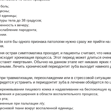
боль;
десны;
 единицы;
уры тела до 38 градусов;
енность к вечеру;
ослабление пародонта;
нии.
я хотя бы одного признака патологии нужно сразу же прийти на 
ия.
ня острая симптоматика проходит, и пациенты считают, что ника
оисходит хронизация процесса. Этот период может длиться очень 
 станет «мертвым». Обычно на данном этапе нет никаких ярких
зными. Лечить хронический периодонтит зуба выходит намного 
при травматизации, переохлаждении или в стрессовой ситуации
ридется устранить и периодонтит зуба в лечении обойдется по ц
пережевывании пищевого комка и надавливании на беспокоящую е
авления и расширения в области воспалительного процесса;
 рта;
ненные при пальпации л/у;
десневой ткани вокруг воспаленной единицы;