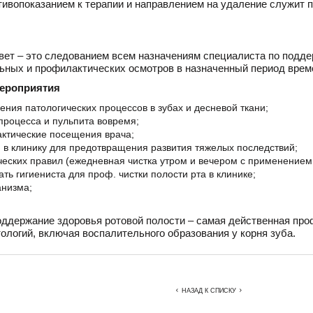
тивопоказанием к терапии и направлением на удаление служит 
ет – это следованием всем назначениям специалиста по поддер
ьных и профилактических осмотров в назначенный период врем
ероприятия
ления патологических процессов в зубах и десневой ткани;
процесса и пульпита вовремя;
ктические посещения врача;
 в клинику для предотвращения развития тяжелых последствий;
еских правил (ежедневная чистка утром и вечером с применением 
ть гигиениста для проф. чистки полости рта в клинике;
анизма;
.
оддержание здоровья ротовой полости – самая действенная пр
ологий, включая воспалительного образования у корня зуба.
НАЗАД К СПИСКУ