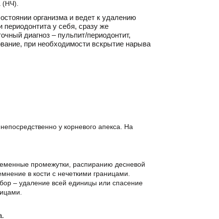
 (НЧ).
остоянии организма и ведет к удалению
 периодонтита у себя, сразу же
точный диагноз – пульпит/периодонтит,
вание, при необходимости вскрытие нарыва
непосредственно у корневого апекса. На
еменные промежутки, распиранию десневой
емнение в кости с нечеткими границами.
ыбор – удаление всей единицы или спасение
ницами.
а.