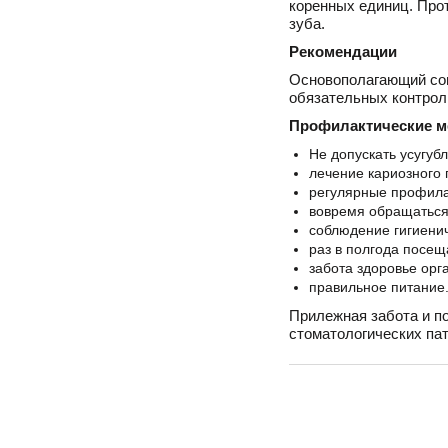
коренных единиц. Про
зуба.
Рекомендации
Основополагающий сов
обязательных контрол
Профилактические м
Не допускать усугуб
лечение кариозного 
регулярные профила
вовремя обращаться
соблюдение гигиенич
раз в полгода посеща
забота здоровье орг
правильное питание
Прилежная забота и п
стоматологических пат