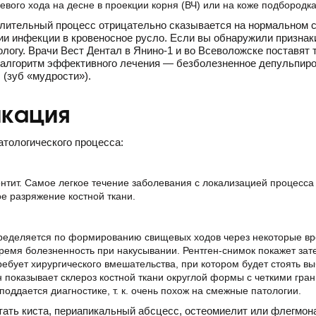
ого хода на десне в проекции корня (ВЧ) или на коже подбородка
лительный процесс отрицательно сказывается на нормальном с
и инфекции в кровеносное русло. Если вы обнаружили признаки
логу. Врачи Вест Дентал в Янино-1 и во Всеволожске поставят 
алгоритм эффективного лечения — безболезненное депульпиро
 (зуб «мудрости»).
кация
тологического процесса:
тит. Самое легкое течение заболевания с локализацией процесса 
е разряжение костной ткани.
еделяется по формированию свищевых ходов через некоторые вр
время болезненность при накусывании. Рентген-снимок покажет зат
ебует хирургического вмешательства, при котором будет стоять в
ен показывает склероз костной ткани округлой формы с четкими гра
оддается диагностике, т. к. очень похож на смежные патологии.
ать киста, периапикальный абсцесс, остеомиелит или флегмон