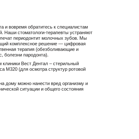
та и вовремя обратитесь к специалистам
й. Наши стоматологи-терапевты устраняют
й лечат периодонтит молочных зубов. Мы
ющий комплексное решение — цифровая
ственная терапия (обезболивающие и
, болезни пародонта).
м клиники Вест Дентал – стерильный
ca M320 (для осмотра структур ротовой
а дому можно нанести вред организму и
нической ситуации и общего состояния