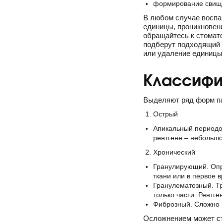
формирование свищев
В любом случае воспа
единицы, проникновени
обращайтесь к стомато
подберут подходящий 
или удаление единицы
Классифи
Выделяют ряд форм па
Острый
Апикальный периодон
рентгене – небольшо
Хронический
Гранулирующий. Опр
ткани или в первое 
Гранулематозный. Тр
только части. Рентг
Фиброзный. Сложно п
Осложнением может ст