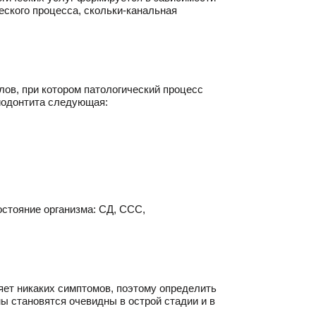
еского процесса, скольки-канальная
лов, при котором патологический процесс
риодонтита следующая:
стояние организма: СД, ССС,
яет никаких симптомов, поэтому определить
ы становятся очевидны в острой стадии и в