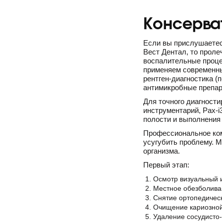
Консерва
Если вы прислушаетес
Вест Дентал, то прол
воспалительные процес
применяем современн
рентген-диагностика (
антимикробные препара
Для точного диагности
инструментарий, Pax-i
полости и выполнения
Профессиональное ком
усугубить проблему. 
организма.
Первый этап:
Осмотр визуальный 
Местное обезболива
Снятие ортопедическ
Очищение кариозной
Удаление сосудисто-