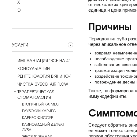
Х
от нескольких критери
Э
единица и цена приме
Причины
Периодонтит зуба разв
УСЛУГИ
через апикальное отве
вовремя невылеченн
несоблюдение прото
ИМПЛАНТАЦИЯ "ВСЕ-НА-4"
заболевания связочн
КОНСУЛЬТАЦИИ
травматизация челюс
РЕНТГЕНОЛОГИЯ В ЯНИНО-1
воздействие токсино
повреждение десны п
ЧИСТКА ЗУБОВ, AIR FLOW
Также, на формирован
ТЕРАПЕВТИЧЕСКАЯ
иммунодефициты.
СТОМАТОЛОГИЯ
ВТОРИЧНЫЙ КАРИЕС
Симптома
ГЛУБОКИЙ КАРИЕС
КАРИЕС ФИССУР
КЛИНОВИДНЫЙ ДЕФЕКТ
Следует обратить вним
ЗУБА
ее может только специ
период обострения хро
ЭРОЗИЯ ЭМАЛИ