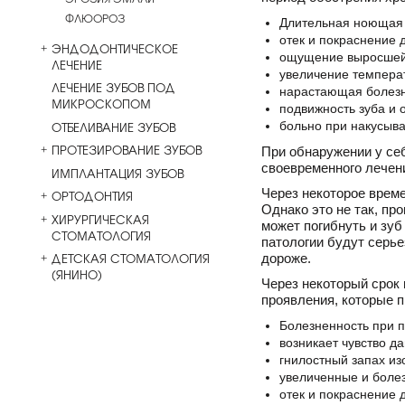
ФЛЮОРОЗ
Длительная ноющая 
отек и покраснение 
ЭНДОДОНТИЧЕСКОЕ
ощущение выросшей
ЛЕЧЕНИЕ
увеличение температ
ЛЕЧЕНИЕ ЗУБОВ ПОД
нарастающая болезн
МИКРОСКОПОМ
подвижность зуба и 
ОТБЕЛИВАНИЕ ЗУБОВ
больно при накусыва
ПРОТЕЗИРОВАНИЕ ЗУБОВ
При обнаружении у себ
своевременного лечен
ИМПЛАНТАЦИЯ ЗУБОВ
Через некоторое време
ОРТОДОНТИЯ
Однако это не так, пр
ХИРУРГИЧЕСКАЯ
может погибнуть и зуб
СТОМАТОЛОГИЯ
патологии будут серье
ДЕТСКАЯ СТОМАТОЛОГИЯ
дороже.
(ЯНИНО)
Через некоторый срок 
проявления, которые п
Болезненность при 
возникает чувство д
гнилостный запах изо
увеличенные и болез
отек и покраснение 