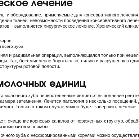
еское лечение
ы и оборудование, применяемые для консервативного лечения 
ении тканей, невозможности проведения консервативного леч
атов – выполняется хирургическое лечение. Хронический апика
корня;
 всего зуба;
йняя и радикальная операция, выполняющаяся только при неце
цы. Так, бессмысленно бороться за гнилую и разрушенную един
структуры ротовой полости.
молочных единиц
та молочного зуба первостепенным является выполнение рентге
азмера затемнения. Лечится патология в несколько посещений, 
ржимого. Только в таком случае можно будет завершить лечени
ет: очищение корневых каналов от пораженных структур, обраб
ой композитной пломбы.
лочного зуба с несформированными корнями можно осуществлять