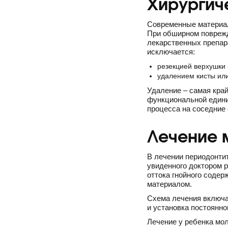
Хирургич
Современные материал
При обширном поврежд
лекарственных препар
исключается:
резекцией верхушки 
удалением кисты или
Удаление – самая кра
функциональной едини
процесса на соседние 
Лечение 
В лечении периодонти
увиденного доктором р
оттока гнойного соде
материалом.
Схема лечения включа
и установка постоянн
Лечение у ребенка мо