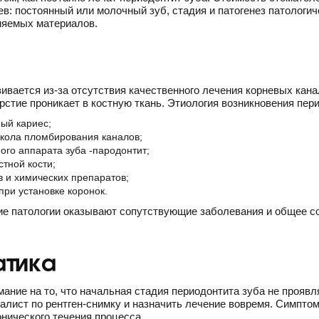
ев: постоянный или молочный зуб, стадия и патогенез патологич
няемых материалов.
ивается из-за отсутствия качественного лечения корневых кана
рстие проникает в костную ткань. Этиология возникновения пе
ый кариес;
кола пломбирования каналов;
ого аппарата зуба -пародонтит;
тной кости;
в и химических препаратов;
ри установке коронок.
ие патологии оказывают сопутствующие заболевания и общее со
тика
ание на то, что начальная стадия периодонтита зуба не проявл
алист по рентген-снимку и назначить лечение вовремя. Симптом
нического течения процесса.