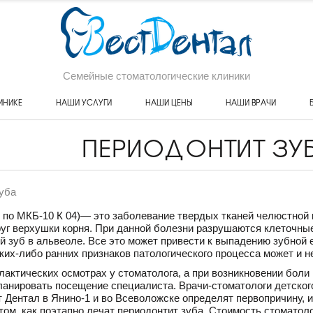
Семейные стоматологические клиники
ИНИКЕ
НАШИ УСЛУГИ
НАШИ ЦЕНЫ
НАШИ ВРАЧИ
ПЕРИОДОНТИТ ЗУ
уба
д по МКБ-10 К 04)— это заболевание твердых тканей челюстной 
уг верхушки корня. При данной болезни разрушаются клеточные
й зуб в альвеоле. Все это может привести к выпадению зубной
аких-либо ранних признаков патологического процесса может и н
актических осмотрах у стоматолога, а при возникновении боли
ланировать посещение специалиста. Врачи-стоматологи детског
 Дентал в Янино-1 и во Всеволожске определят первопричину, и
 том, как поэтапно лечат периодонтит зуба. Стоимость стомато