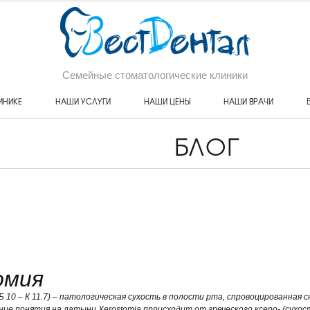
Семейные стоматологические клиники
ИНИКЕ
НАШИ УСЛУГИ
НАШИ ЦЕНЫ
НАШИ ВРАЧИ
БЛОГ
омия
Б 10 – К 11.7) – патологическая сухость в полости рта, спровоцированна
ие понятия на латыни Xerostomia происходит от греческого ксеро- (сухост