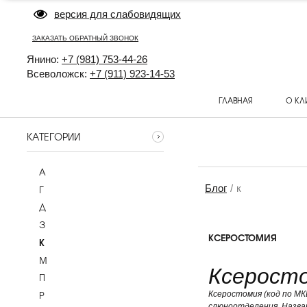
версия для слабовидящих
ЗАКАЗАТЬ ОБРАТНЫЙ ЗВОНОК
Янино:
+7 (981) 753-44-26
Всеволожск:
+7 (911) 923-14-53
ГЛАВНАЯ
О КЛ
КАТЕГОРИИ
А
Блог
к
Г
Д
З
КСЕРОСТОМИЯ
К
М
Ксерост
П
Р
Ксеростомия (код по МК
слюноотделения. Назван