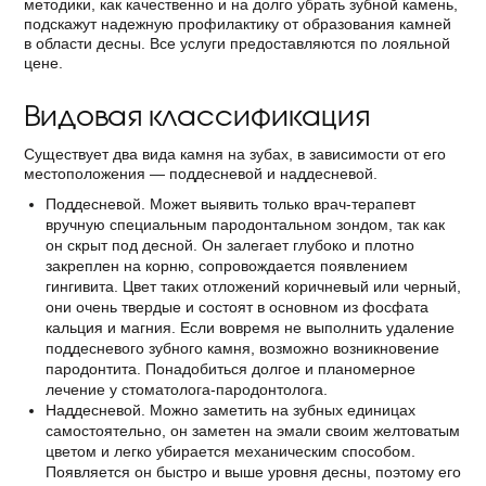
методики, как качественно и на долго убрать зубной камень,
подскажут надежную профилактику от образования камней
в области десны. Все услуги предоставляются по лояльной
цене.
Видовая классификация
Существует два вида камня на зубах, в зависимости от его
местоположения — поддесневой и наддесневой.
Поддесневой. Может выявить только врач-терапевт
вручную специальным пародонтальном зондом, так как
он скрыт под десной. Он залегает глубоко и плотно
закреплен на корню, сопровождается появлением
гингивита. Цвет таких отложений коричневый или черный,
они очень твердые и состоят в основном из фосфата
кальция и магния. Если вовремя не выполнить удаление
поддесневого зубного камня, возможно возникновение
пародонтита. Понадобиться долгое и планомерное
лечение у стоматолога-пародонтолога.
Наддесневой. Можно заметить на зубных единицах
самостоятельно, он заметен на эмали своим желтоватым
цветом и легко убирается механическим способом.
Появляется он быстро и выше уровня десны, поэтому его