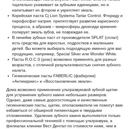
тщательно ухаживает за зубными единицами, но и
напитывает их фтором и укрепляет эмаль.
Корейская паста Cj Lion Systema Tartar Control. Фториду и
пирофосфат натрия. препятствует развитие кариозного
процесса, а абразив – микросферы диоксида кремния-
полирует эмаль зубов, не повреждая ее.
В линейке зубных паст от производителя SPLAT (сплат)
есть средства для взрослых, подростков и маленьких
детей. Вы можете выбирать подходящую именно для вас
продукцию, например, Special Silver или Wonder White.
Пасты R.O.C.S (рокс) возможно применять для разных
возрастов, с отличной результативностью снятия зубного
налета.
Гигиенические пасты FABERLIC (фаберлик)
«Антикариес» и «Восстановление эмали».
Дома возможно применение ультразвуковой зубной щетки
для устранения зубного камня небольших размеров.
Однако, даже самые дорогостоящие и качественные
гигиенические пасты, щетки, ополаскиватели не помогут вам
избавиться от обширной пигментации и твердыми
отложениями. Удаление зубного камня выполняется только
профессиональной техникой с помощью ультразвука, а
филиалах клиники Вест Дентал по стоимости ниже, чем в